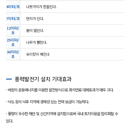
4미터/초
나뭇가지가 흔들린다.
7미터/초
먼지가 인다.
12미터/
몸이 떨린다.
초
25미터/
나무가 뽑힌다.
초
30미터/
유리창이 깨진다
초
풍력발전기 설치 기대효과
- 바람의 운동에너지를 이용한 발전방식으로 화석연료 대체효과가 매우 크다.
- 낙도 등의 낙후 지역에 경제성 있는 전력 보급이 가능하다.
- 풍향이 우수한 해안 및 산간지역에 설치함으로써 국내 토지이용을 합리화할 수
있다.