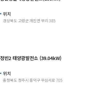
위치
경상북도 고령군 개진면 부리 385
정빈2 태양광발전소 (39.04kW)
위치
충청북도 청주시 흥덕구 무심서로 705