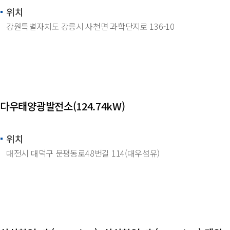
위치
강원특별자치도 강릉시 사천면 과학단지로 136-10
다우태양광발전소(124.74kW)
위치
대전시 대덕구 문평동로48번길 114(대우섬유)