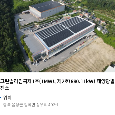
그린솔라감곡제1호(1MW), 제2호(880.11kW) 태양광발
전소
위치
충북 음성군 감곡면 상우리 402-1