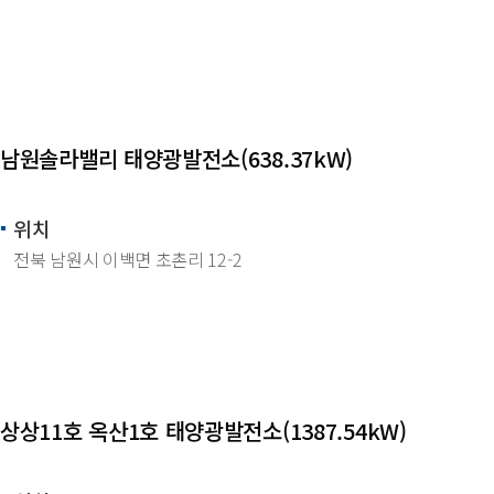
남원솔라밸리 태양광발전소(638.37kW)
위치
전북 남원시 이백면 초촌리 12-2
상상11호 옥산1호 태양광발전소(1387.54kW)