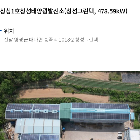
상상1호창성태양광발전소(창성그린텍, 478.59kW)
위치
전남 영광군 대마면 송죽리 1018-2 창성그린텍