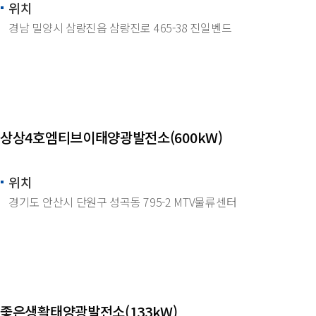
위치
경남 밀양시 삼랑진읍 삼랑진로 465-38 진일벤드
상상4호엠티브이태양광발전소(600kW)
위치
경기도 안산시 단원구 성곡동 795-2 MTV물류센터
좋은생활태양광발전소(133kW)