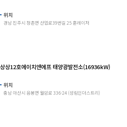
위치
경남 진주시 정촌면 산업로39번길 25 훈레이저
상상12호에이치앤에프 태양광발전소(16936kW)
위치
충남 아산시 음봉면 월암로 336-24 (성림인더스트리)