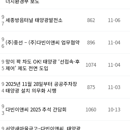
너지환경부 보도
9
세종방음터널 태양광발전소
862
11-06
7
9
(주)중선 – (주)다빈이앤씨 업무협약
896
11-04
6
9
망이 꽉 차도 OK! 태양광 ‘선접속·후
1074
11-04
5
제어’ 제도 전면 도입
9
2025년 11월 28일부터 공공주차장
875
11-03
4
태양광 설치 의무화 시행
9
다빈이앤씨 2025 추석 간담회
1060
10-13
3
9
서양새마을금고–다빈이앤씨, 태양광