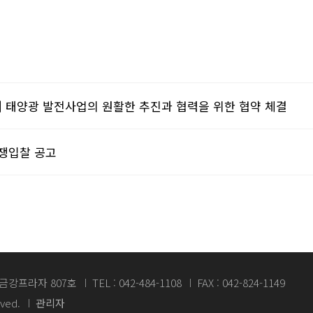
] 태양광 발전사업의 원활한 추진과 협력을 위한 협약 체결
경쟁입찰 공고
 금강프라자 807호
TEL : 042-484-1108
FAX : 042-824-1149
rved.
관리자