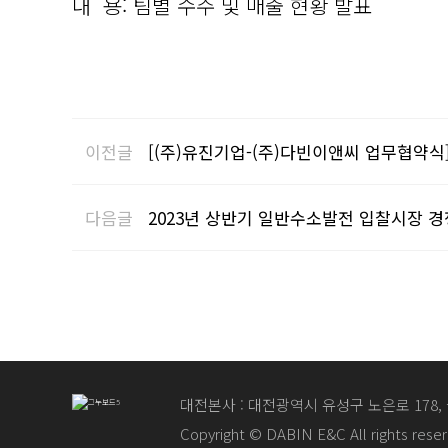
내 용: 팀별 수주 및 매출 현황 발표
이전글
[(주)유진기업-(주)다빈이앤씨 업무협약식
다음글
2023년 상반기 일반수소발전 입찰시장 
대전본사 : 대전광역시 유성구 노은로 178,
Copyright © DABIN E&C All rights rese