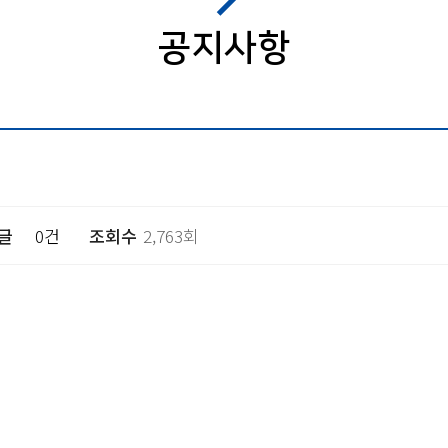
공지사항
글
0건
조회수
2,763회