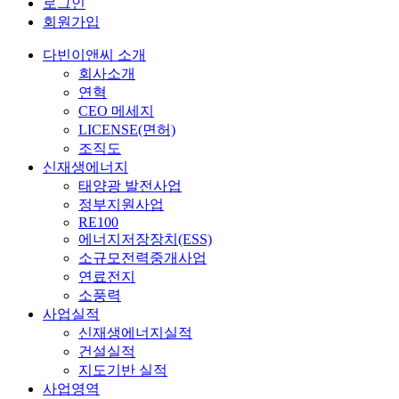
로그인
회원가입
다빈이앤씨 소개
회사소개
연혁
CEO 메세지
LICENSE(면허)
조직도
신재생에너지
태양광 발전사업
정부지원사업
RE100
에너지저장장치(ESS)
소규모전력중개사업
연료전지
소풍력
사업실적
신재생에너지실적
건설실적
지도기반 실적
사업영역